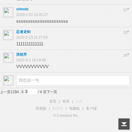
shinobi
#
22
2020-2-22 12:41:27
ssssssssssssssssssssss
忍者龙剑
#
23
2020-2-23 11:27:03
1111111111111
洪桂芳
#
24
2020-5-2 18:19:46
VVVVVVVVVVV
上一页
1
2
3
4
.. 6
/ 6 页
下一页
首页
|
登录
|
注册
简易版
|
触屏版
|
电脑版
|
客户端
© Comsenz Inc.