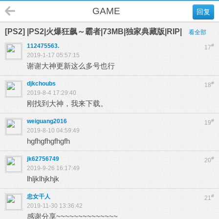
GAME
回复
[PS2] |PS2|火爆狂飙～霸者|73MB|独家典藏版|RIP|
看全部
112475563.
#
17
2019-1-17 05:57:15
谢谢大神更新这么多号也行
djkchoubs
#
18
2019-8-4 17:29:40
刚找到大神，我来下载。
weiguang2016
#
19
2019-8-10 04:59:49
hgfhgfhgfhgfh
jk62756749
#
20
2019-9-26 16:17:49
lhljklhjkhjk
忠女干人
#
21
2019-11-30 13:36:42
感谢分享~~~~~~~~~~~~~~