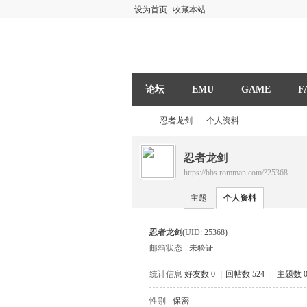
设为首页
收藏本站
论坛
EMU
GAME
F
忍者龙剑
个人资料
忍者龙剑
https://bbs.romman.com/?25368
R
›
›
主题
个人资料
忍者龙剑
(UID: 25368)
邮箱状态
未验证
统计信息
好友数 0
|
回帖数 524
|
主题数 
性别
保密