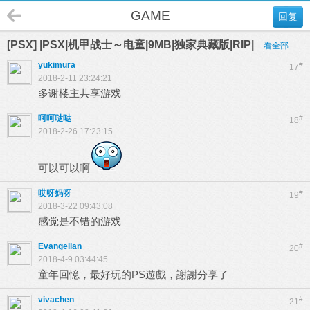
GAME
回复
[PSX] |PSX|机甲战士～电童|9MB|独家典藏版|RIP|
看全部
yukimura
#
17
2018-2-11 23:24:21
多谢楼主共享游戏
呵呵哒哒
#
18
2018-2-26 17:23:15
可以可以啊
哎呀妈呀
#
19
2018-3-22 09:43:08
感觉是不错的游戏
Evangelian
#
20
2018-4-9 03:44:45
童年回憶，最好玩的PS遊戲，謝謝分享了
vivachen
#
21