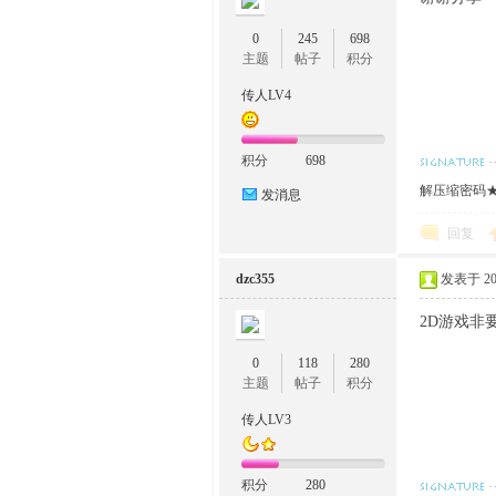
0
245
698
主题
帖子
积分
传人LV4
积分
698
解压缩密码★w
发消息
回复
dzc355
发表于 2022
2D游戏非
0
118
280
主题
帖子
积分
传人LV3
积分
280