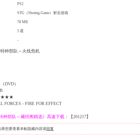
PS2
STG（Shoting Game）射击游戏
78 MB
5 星
-
恐特种部队～火线危机
文
（DVD）
B
★★★★
L FORCES - FIRE FOR EFFECT
恐特种部队～藏经阁精选》高速下载：
【201217】
如果您要查看本帖隐藏内容请
回复