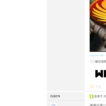
◇◇解压缩
回复
f520270
发表于 2021
谢谢分享^