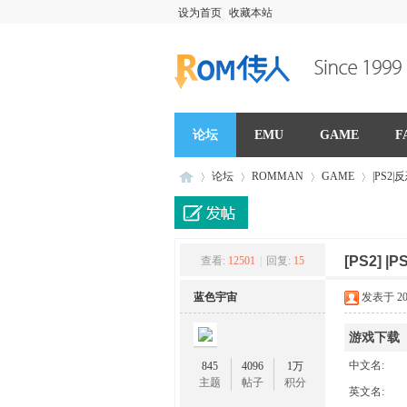
设为首页
收藏本站
论坛
EMU
GAME
F
论坛
ROMMAN
GAME
|PS2
R
»
›
›
›
[PS2]
|P
查看:
12501
|
回复:
15
蓝色宇宙
发表于 2021
游戏下载
中文名:
845
4096
1万
主题
帖子
积分
英文名: