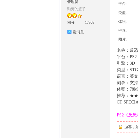
管理员
平台:
勤劳的篮子
O
类型:
体积:
积分
17308
推荐:
发消息
图片:
名称：反
平台：PS2
引擎：3D
类型：STG
M
语言：英
刻录：支持
体积：78M
推荐：★
CT SPECIA
PS2《反
游客，
的