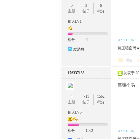
0
2
6
主题
帖子
积分
传人LV1
积分
6
解压缩密码★w
发消息
回复
1176337188
发表于 2022
整理不易
4
711
1562
主题
帖子
积分
传人LV5
积分
1562