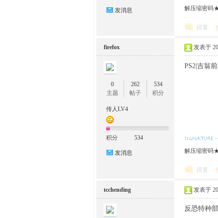
解压缩密码★w
发消息
回复
firefox
发表于 2022
PS2|吉翁前
0
262
534
主题
帖子
积分
传人LV4
积分
534
解压缩密码★w
发消息
回复
tcchending
发表于 2022
反恐特种部