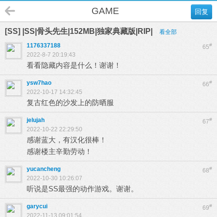
GAME
回复
[SS] |SS|骨头先生|152MB|独家典藏版|RIP|
看全部
1176337188
#
65
2022-8-7 20:19:43
看看隐藏内容是什么！谢谢！
ysw7hao
#
66
2022-10-17 14:32:45
复古红色的沙发上的防晒服
jelujah
#
67
2022-10-22 22:29:50
感谢蓝大，有汉化很棒！
感谢楼主辛勤劳动！
yucancheng
#
68
2022-10-30 10:26:07
听说是SS最强的动作游戏。谢谢。
garycui
#
69
2022-11-13 09:01:54