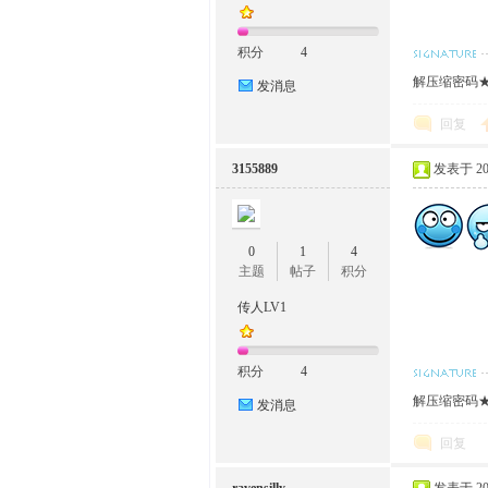
积分
4
解压缩密码★w
发消息
回复
3155889
发表于 2023
0
1
4
主题
帖子
积分
传人LV1
积分
4
解压缩密码★w
发消息
回复