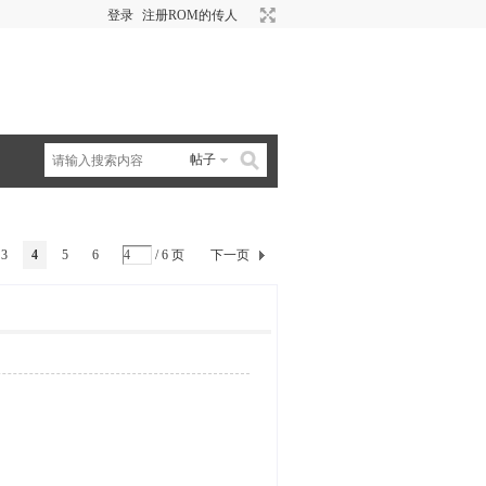
登录
注册ROM的传人
帖子
3
4
5
6
/ 6 页
下一页