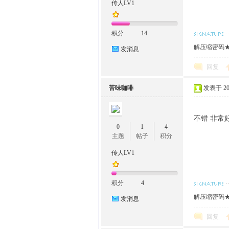
传人LV1
O
积分
14
解压缩密码★w
发消息
回复
苦味咖啡
发表于 2023
不错 非常
M
0
1
4
主题
帖子
积分
传人LV1
积分
4
解压缩密码★w
发消息
回复
的