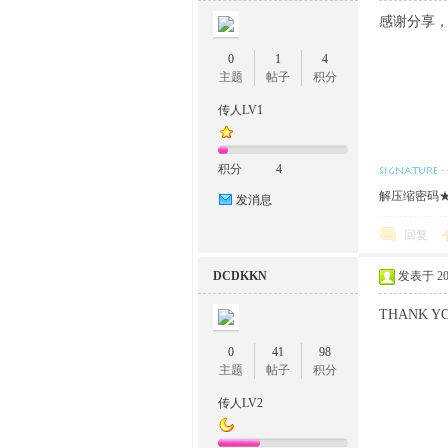
感谢分享
0
1
4
主题
帖子
积分
传人LV1
积分
4
解压缩密码★w
发消息
回复
DCDKKN
发表于 2024
THANK YOU
0
41
98
主题
帖子
积分
传人LV2