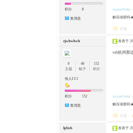
积分
8
解压缩密码★w
发消息
回复
zjwhwhwh
发表于 2024
vdi杭州那
0
48
152
主题
帖子
积分
传人LV2
积分
152
解压缩密码★w
发消息
回复
lpfzsb
发表于 2024