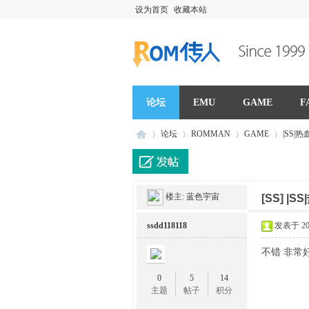
设为首页
收藏本站
论坛
EMU
GAME
F
论坛
ROMMAN
GAME
|SS|
R
»
›
›
›
楼主:
蓝色宇宙
[SS]
|SS
ssdd118118
发表于 2023
不错 非常
0
5
14
主题
帖子
积分