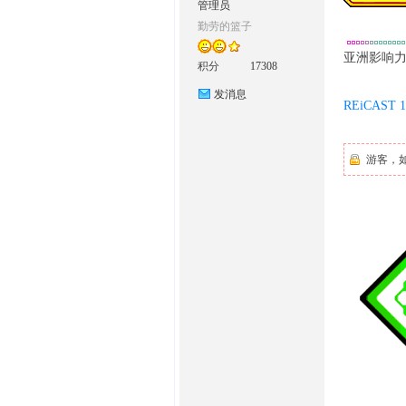
管理员
勤劳的篮子
O
亚洲影响力
积分
17308
发消息
REiCAST 1.
游客，
M
的