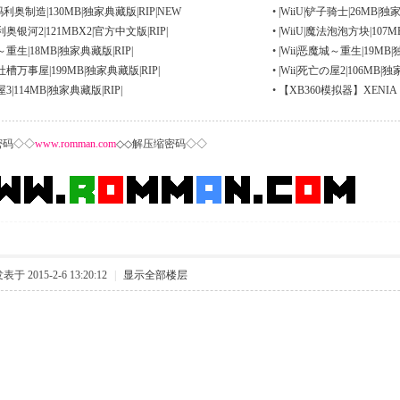
级玛利奥制造|130MB|独家典藏版|RIP|NEW
•
|WiiU|铲子骑士|26MB|独家
玛利奥银河2|121MBX2|官方中文版|RIP|
•
|WiiU|魔法泡泡方块|107M
罗～重生|18MB|独家典藏版|RIP|
•
|Wii|恶魔城～重生|19MB|
～吐槽万事屋|199MB|独家典藏版|RIP|
•
|Wii|死亡の屋2|106MB|独
屋3|114MB|独家典藏版|RIP|
•
【XB360模拟器】XENIA 1.3
密码◇◇
www
.romman.com
◇◇解压缩密码◇◇
表于 2015-2-6 13:20:12
|
显示全部楼层