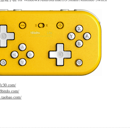
fc30.com/
8bitdo.com/
o.taobao.com/