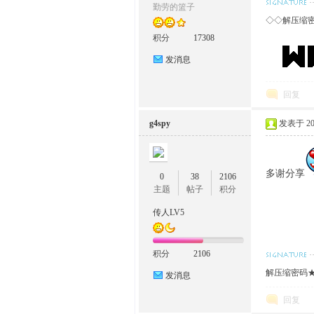
勤劳的篮子
◇◇解压缩
积分
17308
发消息
回复
g4spy
发表于 2015
多谢分享
0
38
2106
主题
帖子
积分
传人LV5
积分
2106
解压缩密码★w
发消息
回复