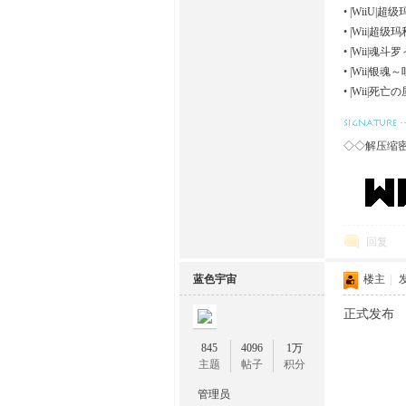
•
|WiiU|超
•
|Wii|超级
•
|Wii|魂斗
•
|Wii|银魂
•
|Wii|死亡の
◇◇解压缩
回复
蓝色宇宙
楼主
|
发
正式发布
845
4096
1万
主题
帖子
积分
管理员