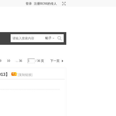
登录
注册ROM的传人
帖子
9
10
... 36
/ 36 页
下一页
013】
[复制链接]