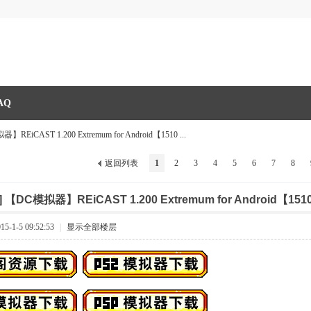
AQ
REiCAST 1.200 Extremum for Android【1510 ...
返回列表
1
2
3
4
5
6
7
8
]
【DC模拟器】REiCAST 1.200 Extremum for Android【151
-1-5 09:52:53
|
显示全部楼层