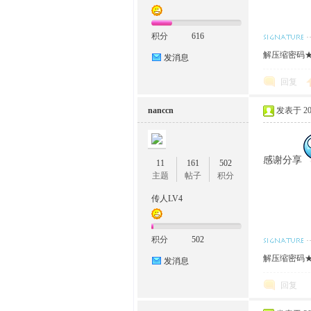
积分
616
解压缩密码★w
发消息
回复
nanccn
发表于 2015
感谢分享
11
161
502
主题
帖子
积分
传人LV4
积分
502
解压缩密码★w
发消息
回复