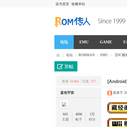
设为首页
收藏本站
论坛
EMU
GAME
F
论坛
ROMMAN
EMU
【DC模拟器】
R
»
›
›
›
[Android
查看:
91404
|
回复:
357
蓝色宇宙
发表于 2015
845
4096
1万
主题
帖子
积分