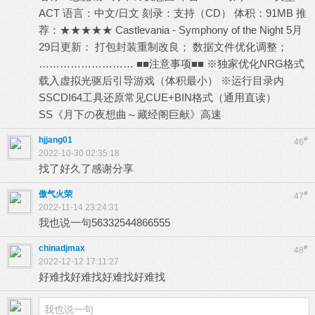
ACT 语言：中文/日文 刻录：支持（CD） 体积：91MB 推
荐：★★★★★ Castlevania - Symphony of the Night 5月
29日更新： 打包封装重制改良； 数据文件优化调整；
……………………… ■■注意事项■■ ※独家优化NRG格式
载入虚拟光驱后引导游戏（体积最小） ※运行目录内
SSCDI64工具还原常见CUE+BIN格式（通用直读）
SS《月下の夜想曲～藏经阁巨献》高速
hjjang01
#
46
2022-10-30 02:35:18
找了好久了感谢分享
傲气火荣
#
47
2022-11-14 23:24:31
我也说一句56332544866555
chinadjmax
#
48
2022-12-12 17:11:27
好难找好难找好难找好难找