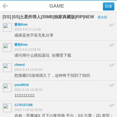
GAME
回复
[SS] |SS|土星炸弹人|35MB|独家典藏版|RIP|NEW
看全部
紫色Rom
#
41
2022-6-6 17:21:09
感谢蓝色宇宙无私分享
紫色Rom
#
42
2022-6-6 22:58:56
请问用什么模拟器玩 在哪里下载
cfword
#
43
2022-6-14 19:55:03
想搜藏SS游戏很久了，这种终于找到了组织
yozo0016
#
44
2022-6-20 19:39:55
11111111111
1176337188
#
45
2022-7-20 02:30:56
名称：恶魔城X 月下の夜想曲 平台：SS 引擎：2D 类型：