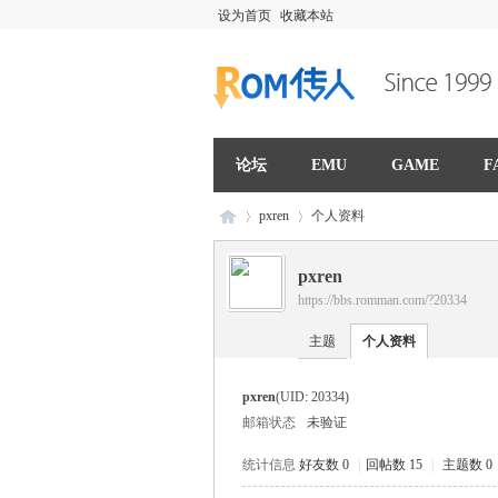
设为首页
收藏本站
论坛
EMU
GAME
F
pxren
个人资料
pxren
https://bbs.romman.com/?20334
R
›
›
主题
个人资料
pxren
(UID: 20334)
邮箱状态
未验证
统计信息
好友数 0
|
回帖数 15
|
主题数 0