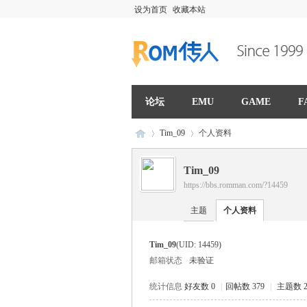
设为首页
收藏本站
论坛
EMU
GAME
F
Tim_09
个人资料
Tim_09
https://bbs.romman.com/?14459
R
›
›
主题
个人资料
Tim_09
(UID: 14459)
邮箱状态
未验证
统计信息
好友数 0
|
回帖数 379
|
主题数 