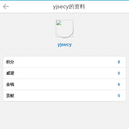
yjsecy的资料
yjsecy
积分
8
威望
0
金钱
6
贡献
0