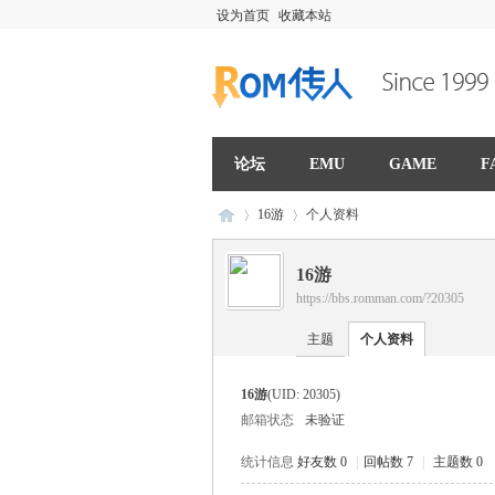
设为首页
收藏本站
论坛
EMU
GAME
F
16游
个人资料
16游
https://bbs.romman.com/?20305
R
›
›
主题
个人资料
16游
(UID: 20305)
邮箱状态
未验证
统计信息
好友数 0
|
回帖数 7
|
主题数 0