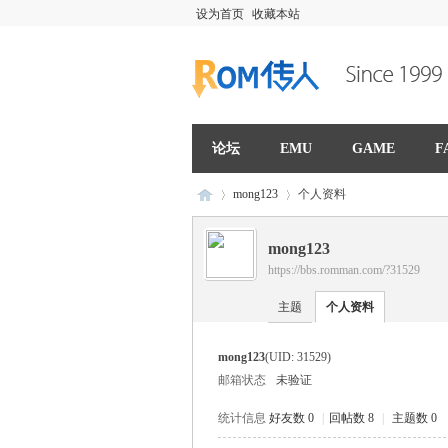
设为首页
收藏本站
论坛
EMU
GAME
F
mong123
个人资料
mong123
https://bbs.romman.com/?31529
R
›
›
主题
个人资料
mong123
(UID: 31529)
邮箱状态
未验证
统计信息
好友数 0
|
回帖数 8
|
主题数 0