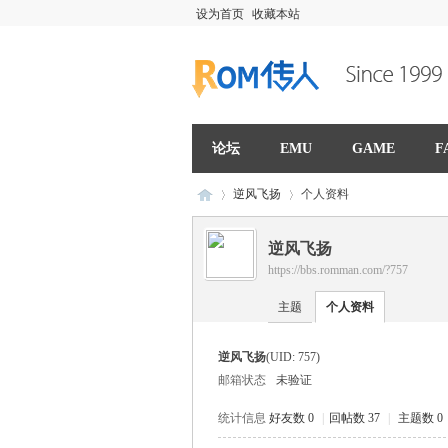
设为首页
收藏本站
论坛
EMU
GAME
F
逆风飞扬
个人资料
逆风飞扬
https://bbs.romman.com/?757
R
›
›
主题
个人资料
逆风飞扬
(UID: 757)
邮箱状态
未验证
统计信息
好友数 0
|
回帖数 37
|
主题数 0