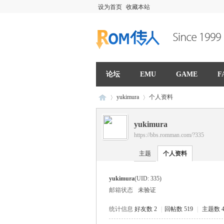
设为首页
收藏本站
论坛
EMU
GAME
F
yukimura
个人资料
yukimura
https://bbs.romman.com/?335
R
›
›
主题
个人资料
yukimura
(UID: 335)
邮箱状态
未验证
统计信息
好友数 2
|
回帖数 519
|
主题数 