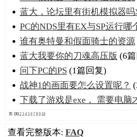
蓝大，论坛里有街机模拟器吗
PC的NDS里有EX与SP运行
谁有奥特曼和假面骑士的资源
蓝大我要你的刀魂高压版
(6篇
问下PC的PS
(1篇回复)
战神1的画面要怎么设置呢？
下载了游戏是exe， 需要电脑
页:
[1]
2
3
4
5
6
7
8
9
10
查看完整版本:
FAQ